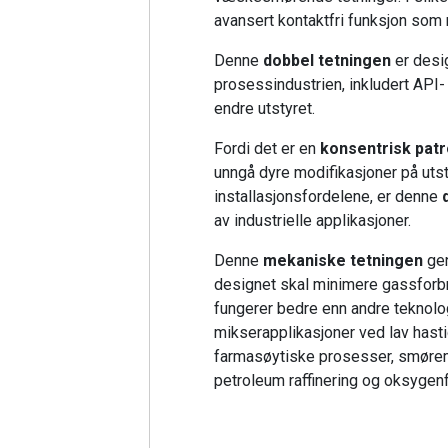
avansert kontaktfri funksjon som
Denne
dobbel tetningen
er desig
prosessindustrien, inkludert API
endre utstyret.
Fordi det er en
konsentrisk patr
unngå dyre modifikasjoner på utst
installasjonsfordelene, er denne
av industrielle applikasjoner.
Denne
mekaniske tetningen
gen
designet skal minimere gassforb
fungerer bedre enn andre teknolog
mikserapplikasjoner ved lav hast
farmasøytiske prosesser, smøremi
petroleum raffinering og oksyge