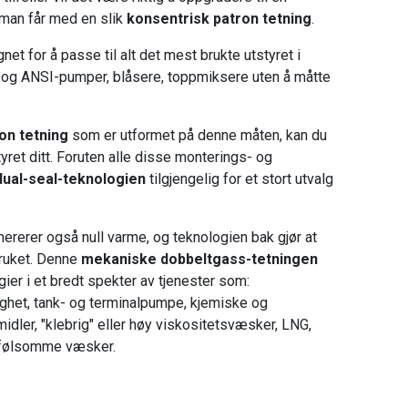
 man får med en slik
konsentrisk patron tetning
.
net for å passe til alt det mest brukte utstyret i
- og ANSI-pumper, blåsere, toppmiksere uten å måtte
on tetning
som er utformet på denne måten, kan du
yret ditt. Foruten alle disse monterings- og
dual-seal-teknologien
tilgjengelig for et stort utvalg
ererer også null varme, og teknologien bak gjør at
ruket. Denne
mekaniske dobbeltgass-tetningen
ier i et bredt spekter av tjenester som:
ighet, tank- og terminalpumpe, kjemiske og
dler, "klebrig" eller høy viskositetsvæsker, LNG,
nfølsomme væsker.