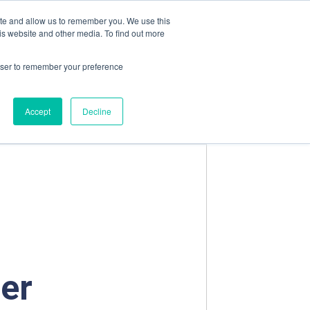
Kontakt oss
Vakt-tlf
ite and allow us to remember you. We use this
is website and other media. To find out more
rowser to remember your preference
NGER
FUGLESANGS TECH AS
Accept
Decline
er