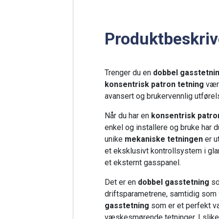
Produktbeskriv
Trenger du en
dobbel gasstetni
konsentrisk patron tetning
være
avansert og brukervennlig utførel
Når du har en
konsentrisk patro
enkel og installere og bruke har d
unike
mekaniske tetningen
er u
et eksklusivt kontrollsystem i 
et eksternt gasspanel.
Det er en
dobbel gasstetning
so
driftsparametrene, samtidig som
gasstetning
som er et perfekt va
væskesmørende tetninger. I slike t