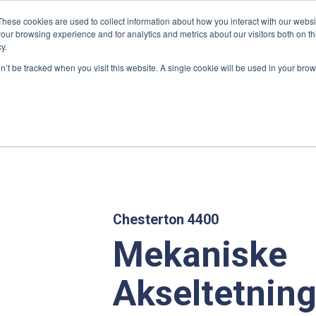
These cookies are used to collect information about how you interact with our webs
our browsing experience and for analytics and metrics about our visitors both on th
y.
on’t be tracked when you visit this website. A single cookie will be used in your b
R
MARKEDER
TJENESTER
AVD. SKIEN
NEDLASTNI
kaniske Tetninger
/ Mekaniske Akseltetninger
Chesterton 4400
Mekaniske
Akseltetning