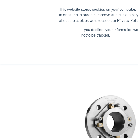
Gruppe
Om oss
Leverandører
This website stores cookies on your computer. 
information in order to improve and customize y
about the cookies we use, see our Privacy Polic
If you decline, your information w
PRODUKTE
not to be tracked.
Hjem
/
Produkter
/
Tetningsprodukter
/
Me