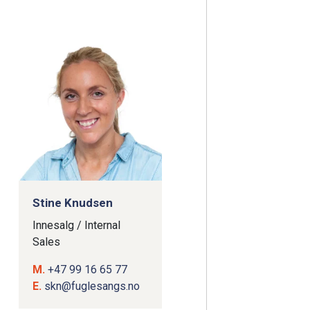
Stine Knudsen
Innesalg / Internal
Sales
M.
+47 99 16 65 77
E.
skn@fuglesangs.no