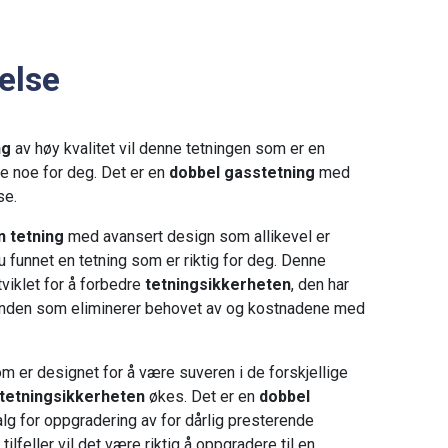
else
ng
av høy kvalitet vil denne tetningen som er en
 noe for deg. Det er en
dobbel gasstetning
med
se.
n tetning
med avansert design som allikevel er
u funnet en tetning som er riktig for deg. Denne
tviklet for å forbedre
tetningsikkerheten
, den har
glanden som eliminerer behovet av og kostnadene med
m er designet for å være suveren i de forskjellige
tetningsikkerheten
økes. Det er en
dobbel
lg for oppgradering av for dårlig presterende
ilfeller vil det være riktig å oppgradere til en