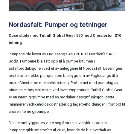
Nordasfalt: Pumper og tetninger
Case study med Tuthill Global Gear 550 med Chesterton S10
tetning.
Pumpene ble levert av Fuglesangs AS i 2010 til Nordasfalt AS i
Bodø. Pumpene ble satt opp til å pumpe bitumen i
asfaltproduksjonen ved et av anleggene til Nordasfalt. Leveringen
besto av en rekke pumper som ble bygd om av Fuglesangs til å
bruke Chesterton mekanisk tetning. Problemet med pumping av
bitumen er høy viskositet ved lave temperaturer. Tuthill Global Gear
er en intern girpumpe med en modulær designfunksjon, dette
minimerer vedlikeholdskostnader og lagerbeholdningen i forhold til
andre interne girpumper.
Denne ombyggingen viste seg å være et vellykket prosjekt.
Pumpene gikk smertefritt til 2015, hvor de da ble overhalt av