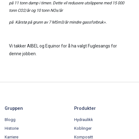
på 11 tonn damp i timen. Dette vil redusere
utslippene med
15 000
tonn
CO2
/år og 10 tonn
NOx
/år
på Kårstø på grunn av 7 MSm3/år mindre gassforbruk».
Vi takker AIBEL og Equinor for å ha valgt Fuglesangs for
denne jobben.
Gruppen
Produkter
Blogg
Hydraulikk
Historie
Koblinger
Karriere
Kompositt