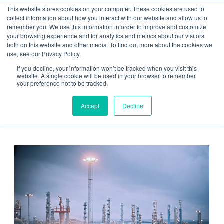
This website stores cookies on your computer. These cookies are used to
Kontakt oss
Vakttelefon
collect information about how you interact with our website and allow us to
remember you. We use this information in order to improve and customize
your browsing experience and for analytics and metrics about our visitors
both on this website and other media. To find out more about the cookies we
use, see our Privacy Policy.
If you decline, your information won’t be tracked when you visit this
website. A single cookie will be used in your browser to remember
your preference not to be tracked.
Hjem
/
Kundehistorier
/ Kårstø Prosessanlegg Bfw: Pumper Og
Kondensatpumper
Accept
Decline